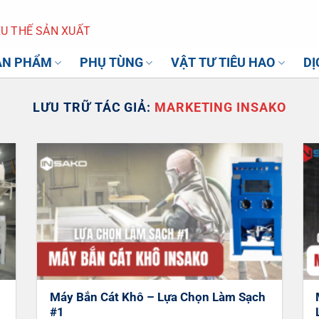
U THẾ SẢN XUẤT
ẢN PHẨM
PHỤ TÙNG
VẬT TƯ TIÊU HAO
DỊ
LƯU TRỮ TÁC GIẢ:
MARKETING INSAKO
Máy Bắn Cát Khô – Lựa Chọn Làm Sạch
#1