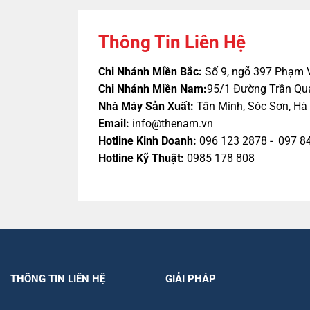
Thông Tin Liên Hệ
Chi Nhánh Miền Bắc:
Số 9, ngõ 397 Phạm 
Chi Nhánh Miền Nam:
95/1 Đường Trần Qua
Nhà Máy Sản Xuất:
Tân Minh, Sóc Sơn, Hà 
Email:
info@thenam.vn
Hotline Kinh Doanh:
096 123 2878 - 097 8
Hotline Kỹ Thuật:
0985 178 808
THÔNG TIN LIÊN HỆ
GIẢI PHÁP