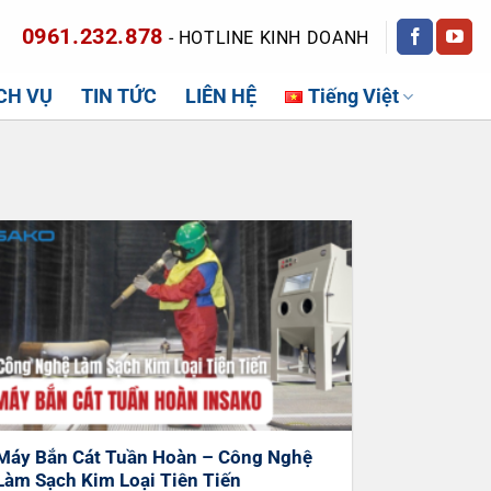
0961.232.878
CH VỤ
TIN TỨC
LIÊN HỆ
Tiếng Việt
Máy Bắn Cát Tuần Hoàn – Công Nghệ
Làm Sạch Kim Loại Tiên Tiến