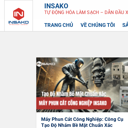
Bỏ
INSAKO
qua
TỰ ĐỘNG HÓA LÀM SẠCH – DẪN ĐẦU X
nội
dung
TRANG CHỦ
VỀ CHÚNG TÔI
S
Máy Phun Cát Công Nghiệp: Công Cụ
Tạo Độ Nhám Bề Mặt Chuẩn Xác