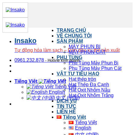
Bỏ
qua
nội
dung
TRANG CHỦ
VỀ CHÚNG TÔI
Insako
SẢN PHẨM
MÁY PHUN BI
Tự động hóa làm sạch – Dẫn đầu xu thế sản xuất
MÁY PHUN CÁT
PHỤ TÙNG
0961.232.878
Phụ Tùng Máy Phun Bi
Phụ Tùng Máy Phun Cát
VẬT TƯ TIÊU HAO
Hạt thép tròn
Tiếng Việt
Hạt Thép Đa Cạnh
Tiếng Việt
Hạt Oxit Nhôm Nâu
English
Hạt Oxit Nhôm Trắng
中文 (中国)
DỊCH VỤ
TIN TỨC
LIÊN HỆ
Tiếng Việt
Tiếng Việt
English
中文 (中国)