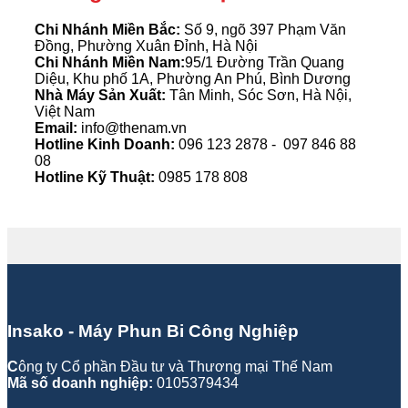
Chi Nhánh Miền Bắc:
Số 9, ngõ 397 Phạm Văn
Đồng,
Phường Xuân Đỉnh, Hà Nội
Chi Nhánh Miền Nam:
95/1 Đường Trần Quang
Diệu, Khu phố 1A, Phường An Phú, Bình Dương
Nhà Máy Sản Xuất:
Tân Minh, Sóc Sơn, Hà Nội,
Việt Nam
Email:
info@thenam.vn
Hotline Kinh Doanh:
096 123 2878 - 097 846 88
08
Hotline Kỹ Thuật:
0985 178 808
Insako - Máy Phun Bi Công Nghiệp
C
ông ty Cổ phần Đầu tư và Thương mại Thế Nam
Mã số doanh nghiệp:
0105379434