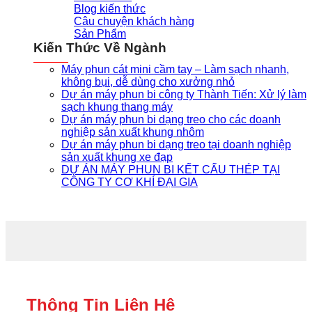
Blog kiến thức
Câu chuyện khách hàng
Sản Phẩm
Kiến Thức Về Ngành
Máy phun cát mini cầm tay – Làm sạch nhanh,
không bụi, dễ dùng cho xưởng nhỏ
Dự án máy phun bi công ty Thành Tiến: Xử lý làm
sạch khung thang máy
Dự án máy phun bi dạng treo cho các doanh
nghiệp sản xuất khung nhôm
Dự án máy phun bi dạng treo tại doanh nghiệp
sản xuất khung xe đạp
DỰ ÁN MÁY PHUN BI KẾT CẤU THÉP TẠI
CÔNG TY CƠ KHÍ ĐẠI GIA
Thông Tin Liên Hệ