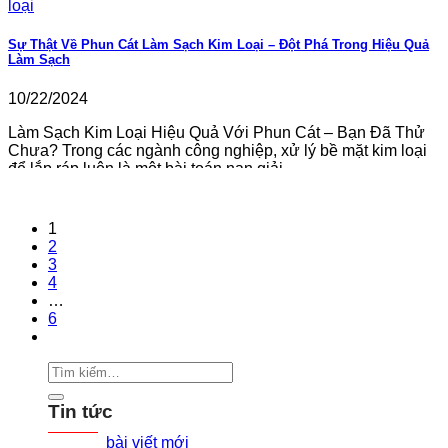
Sự Thật Về Phun Cát Làm Sạch Kim Loại – Đột Phá Trong Hiệu Quả
Làm Sạch
10/22/2024
Làm Sạch Kim Loại Hiệu Quả Với Phun Cát – Bạn Đã Thử
Chưa? Trong các ngành công nghiệp, xử lý bề mặt kim loại
để lắp ráp luôn là một bài toán nan giải....
1
2
3
4
…
6
Tin tức
bài viết mới