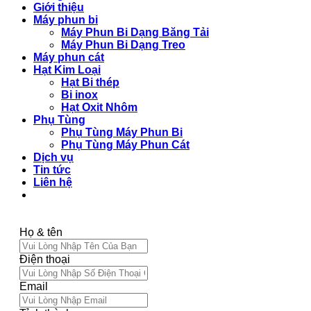
Giới thiệu
Máy phun bi
Máy Phun Bi Dạng Băng Tải
Máy Phun Bi Dạng Treo
Máy phun cát
Hạt Kim Loại
Hạt Bi thép
Bi inox
Hạt Oxit Nhôm
Phụ Tùng
Phụ Tùng Máy Phun Bi
Phụ Tùng Máy Phun Cát
Dịch vụ
Tin tức
Liên hệ
Họ & tên
Điện thoại
Email