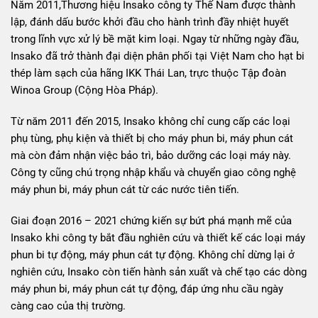
Năm 2011,Thương hiệu Insako công ty Thế Nam được thành
lập, đánh dấu bước khởi đầu cho hành trình đầy nhiệt huyết
trong lĩnh vực xử lý bề mặt kim loại. Ngay từ những ngày đầu,
Insako đã trở thành đại diện phân phối tại Việt Nam cho hạt bi
thép làm sạch của hãng IKK Thái Lan, trực thuộc Tập đoàn
Winoa Group (Cộng Hòa Pháp).
Từ năm 2011 đến 2015, Insako không chỉ cung cấp các loại
phụ tùng, phụ kiện và thiết bị cho máy phun bi, máy phun cát
mà còn đảm nhận việc bảo trì, bảo dưỡng các loại máy này.
Công ty cũng chú trọng nhập khẩu và chuyển giao công nghệ
máy phun bi, máy phun cát từ các nước tiên tiến.
Giai đoạn 2016 – 2021 chứng kiến sự bứt phá mạnh mẽ của
Insako khi công ty bắt đầu nghiên cứu và thiết kế các loại máy
phun bi tự động, máy phun cát tự động. Không chỉ dừng lại ở
nghiên cứu, Insako còn tiến hành sản xuất và chế tạo các dòng
máy phun bi, máy phun cát tự động, đáp ứng nhu cầu ngày
càng cao của thị trường.