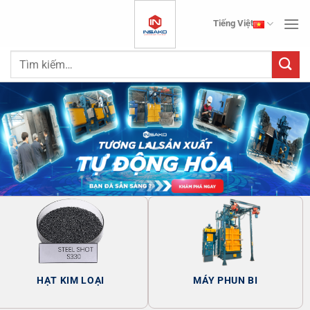
Bỏ
Tiếng Việt
qua
nội
Tìm
dung
kiếm:
HẠT KIM LOẠI
MÁY PHUN BI