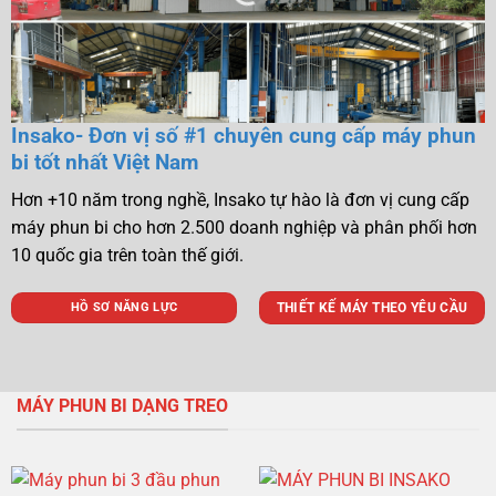
Insako- Đơn vị số #1 chuyên cung cấp máy phun
bi tốt nhất Việt Nam
Hơn +10 năm trong nghề, Insako tự hào là đơn vị cung cấp
máy phun bi cho hơn 2.500 doanh nghiệp và phân phối hơn
10 quốc gia trên toàn thế giới.
THIẾT KẾ MÁY THEO YÊU CẦU
HỒ SƠ NĂNG LỰC
MÁY PHUN BI DẠNG TREO