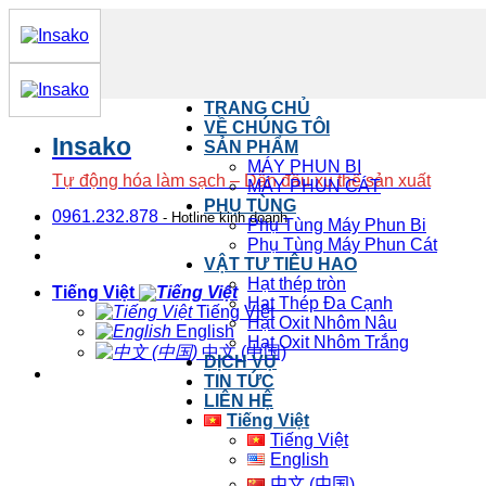
Bỏ
qua
nội
dung
TRANG CHỦ
VỀ CHÚNG TÔI
Insako
SẢN PHẨM
MÁY PHUN BI
Tự động hóa làm sạch – Dẫn đầu xu thế sản xuất
MÁY PHUN CÁT
PHỤ TÙNG
0961.232.878
Phụ Tùng Máy Phun Bi
Phụ Tùng Máy Phun Cát
VẬT TƯ TIÊU HAO
Hạt thép tròn
Tiếng Việt
Hạt Thép Đa Cạnh
Tiếng Việt
Hạt Oxit Nhôm Nâu
English
Hạt Oxit Nhôm Trắng
中文 (中国)
DỊCH VỤ
TIN TỨC
LIÊN HỆ
Tiếng Việt
Tiếng Việt
English
中文 (中国)